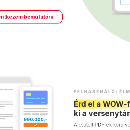
entkezem bemutatóra
FELHASZNÁLÓI ÉL
Érd el a WOW-f
ki a versenytá
A csatolt PDF-ek kora vég