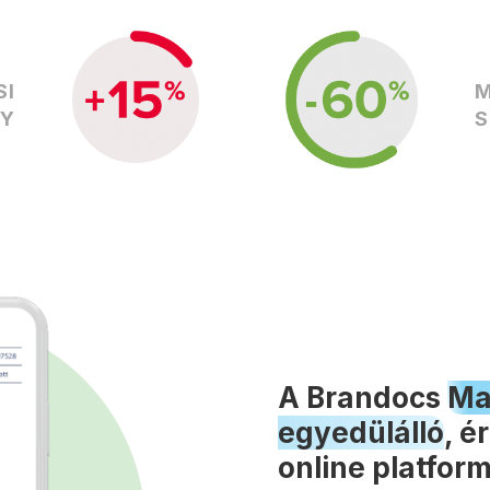
SI
M
NY
S
A Brandocs
Ma
egyedülálló
, é
online platfor