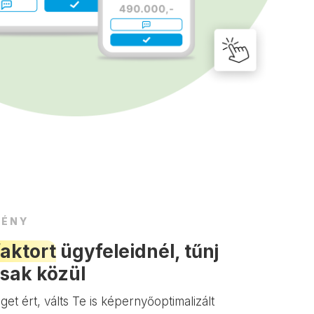
MÉNY
aktort
ügyfeleidnél, tűnj
rsak közül
et ért, válts Te is képernyőoptimalizált