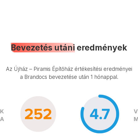
Bevezetés utáni
eredmények
Az Újház – Piramis Építőház értékesítési eredményei
a Brandocs bevezetése után 1 hónappal.
OK
V
MA
M