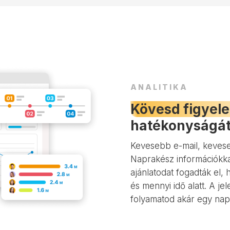
ANALITIKA
Kövesd figyel
hatékonyságá
Kevesebb e-mail, keveseb
Naprakész információkka
ajánlatodat fogadták el,
és mennyi idő alatt. A je
folyamatod akár egy nap