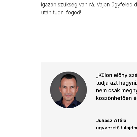
igazán szükség van rá. Vajon ügyfeled
után tudni fogod!
„Külön előny sz
tudja azt hagyn
nem csak megnyi
köszönhetően ér
Juhász Attila
ügyvezető tulajdo