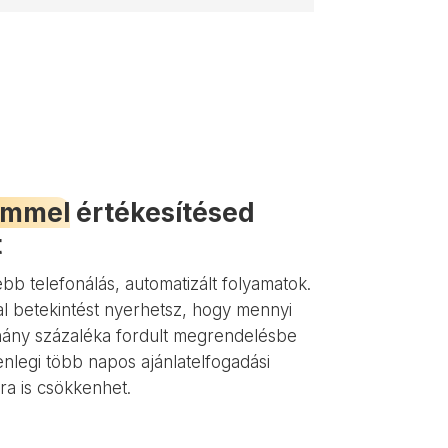
emmel
értékesítésed
t
b telefonálás, automatizált folyamatok.
l betekintést nyerhetsz, hogy mennyi
 hány százaléka fordult megrendelésbe
lenlegi több napos ajánlatelfogadási
ra is csökkenhet.