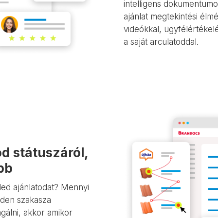
intelligens dokumentumok
ajánlat megtekintési élmé
videókkal, ügyfélértékel
a saját arculatoddal
.
d státuszáról,
bb
led ajánlatodat? Mennyi
inden szakasza
agálni, akkor amikor