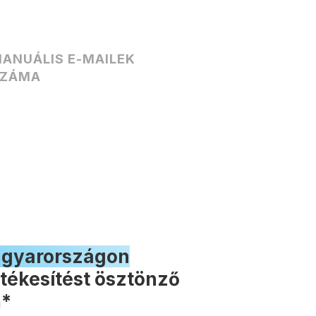
ANUÁLIS E-MAILEK
ZÁMA
gyarországon
rtékesítést ösztönző
m*