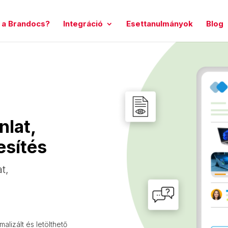
 a Brandocs?
Integráció
Esettanulmányok
Blog
nlat,
esítés
t,
lizált és letölthető