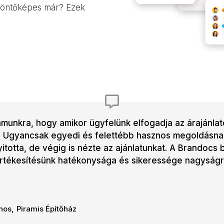
 döntőképes már? Ezek
ámunkra, hogy amikor ügyfelünk elfogadja az árajánla
i. Ugyancsak egyedi és felettébb hasznos megoldásnak
totta, de végig is nézte az ajánlatunkat. A Brandocs b
tékesítésünk hatékonysága és sikeressége nagyságre
nos
,
Piramis Építőház