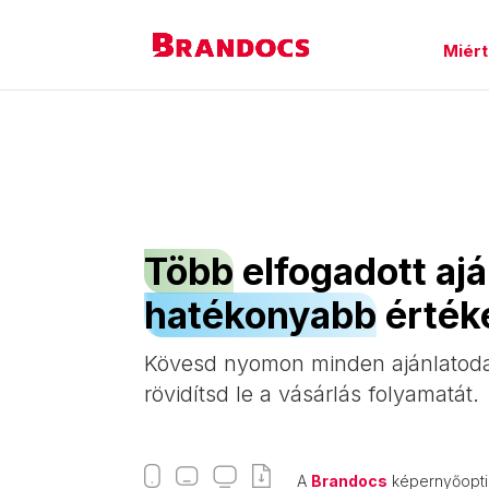
Miért
Több
elfogadott ajá
hatékonyabb
érték
Kövesd nyomon minden ajánlatoda
rövidítsd le a vásárlás folyamatát.
A
Brandocs
képernyőoptima