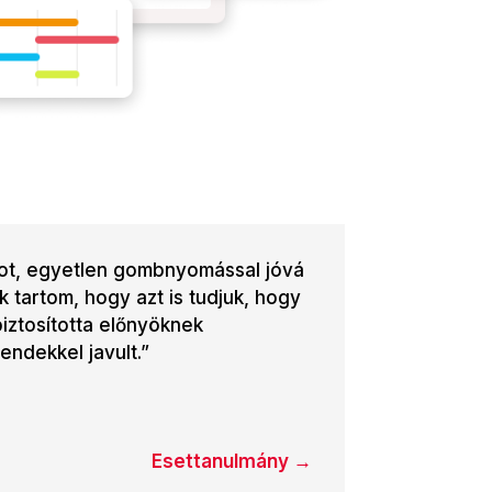
tot, egyetlen gombnyomással jóvá
 tartom, hogy azt is tudjuk, hogy
iztosította előnyöknek
ndekkel javult.”
Esettanulmány →