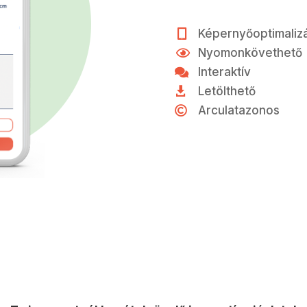
Képernyőoptimalizá

Nyomonkövethető

Interaktív

Letölthető

Arculatazonos
